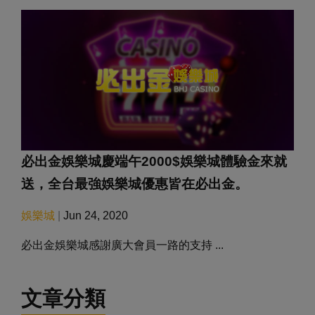
必出金娛樂城慶端午2000$娛樂城體驗金來就
送，全台最強娛樂城優惠皆在必出金。
娛樂城
|
Jun 24, 2020
必出金娛樂城感謝廣大會員一路的支持 ...
文章分類