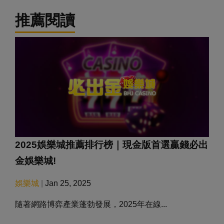
推薦閱讀
2025娛樂城推薦排行榜｜現金版首選贏錢必出
金娛樂城!
娛樂城
|
Jan 25, 2025
隨著網路博弈產業蓬勃發展，2025年在線...