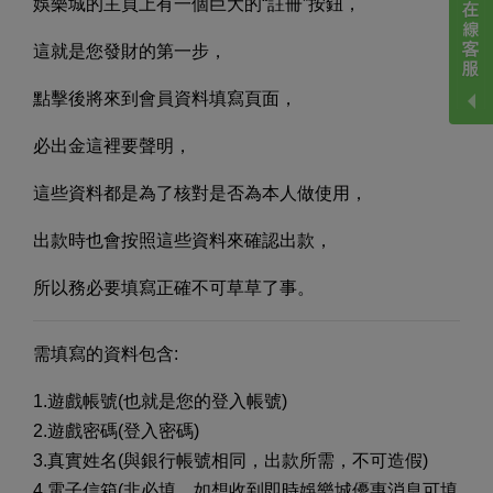
娛樂城的主頁上有一個巨大的“註冊”按鈕，
這就是您發財的第一步，
點擊後將來到會員資料填寫頁面，
必出金這裡要聲明，
這些資料都是為了核對是否為本人做使用，
出款時也會按照這些資料來確認出款，
所以務必要填寫正確不可草草了事。
需填寫的資料包含:
1.遊戲帳號(也就是您的登入帳號)
2.遊戲密碼(登入密碼)
3.真實姓名(與銀行帳號相同，出款所需，不可造假)
4.電子信箱(非必填，如想收到即時娛樂城優惠消息可填