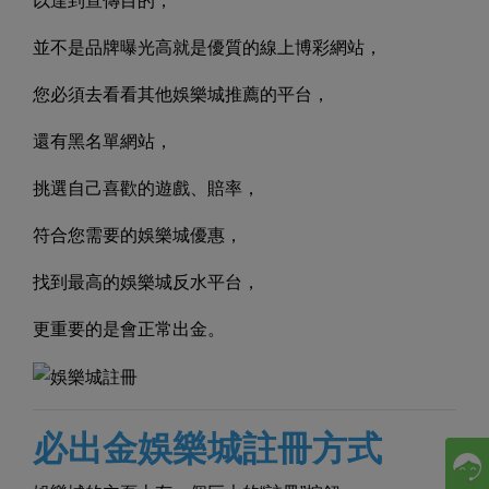
以達到宣傳目的，
並不是品牌曝光高就是優質的線上博彩網站，
您必須去看看其他
娛樂城推薦
的平台，
還有黑名單網站，
挑選自己喜歡的遊戲、賠率，
符合您需要的娛樂城優惠，
找到最高的娛樂城反水平台，
更重要的是會正常出金。
必出金娛樂城註冊方式