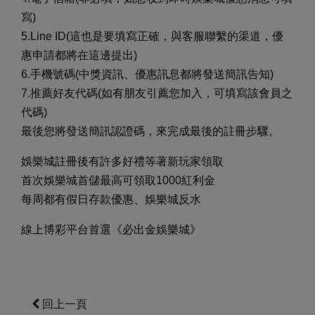
寫)
5.Line ID(這也是要填寫正確，與客服聯繫的渠道，優
惠申請都將在這邊提出)
6.手機號碼(中獎資訊、優惠訊息都將發送簡訊告知)
7.推薦好友代碼(如有朋友引薦您加入，可填寫該會員之
代碼)
最後您將發送簡訊認證碼，來完成最後的註冊步驟。
娛樂城註冊後有許多好禮等著新玩家領取
首次娛樂城首儲最高可領取1000紅利金
每周都有假日存款優惠、娛樂城反水
線上博彩平台首選《必出金娛樂城》
回上一頁