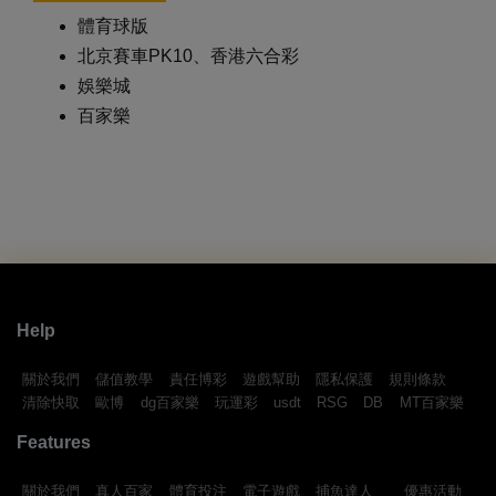
體育球版
北京賽車PK10、香港六合彩
娛樂城
百家樂
Help
關於我們
儲值教學
責任博彩
遊戲幫助
隱私保護
規則條款
清除快取
歐博
dg百家樂
玩運彩
usdt
RSG
DB
MT百家樂
Features
關於我們
真人百家
體育投注
電子遊戲
捕魚達人
優惠活動