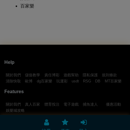
百家樂
Help
關於我們
儲值教學
責任博彩
遊戲幫助
隱私保護
規則條款
清除快取
歐博
dg百家樂
玩運彩
usdt
RSG
DB
MT百家樂
Features
關於我們
真人百家
體育投注
電子遊戲
捕魚達人
優惠活動
娛樂城攻略
Copyright ©
2026 必出金娛樂 All rights reserved