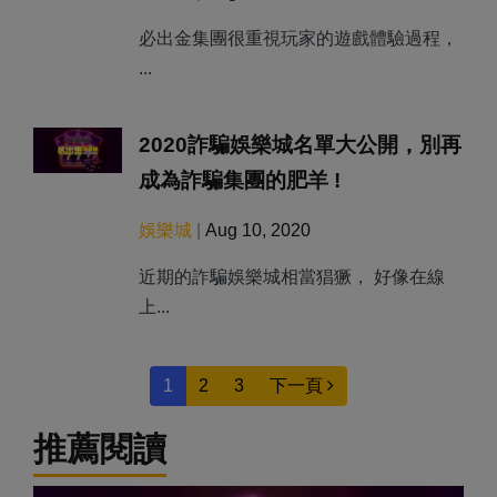
必出金集團很重視玩家的遊戲體驗過程，
...
2020詐騙娛樂城名單大公開，別再
成為詐騙集團的肥羊 !
娛樂城
|
Aug 10, 2020
近期的詐騙娛樂城相當猖獗， 好像在線
上...
1
2
3
下一頁
推薦閱讀