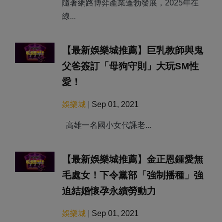
隨著網路博弈產業蓬勃發展，2025年在
線...
【最新娛樂城推薦】巨乳教師與鬼
父爸簽訂「母狗守則」大玩SM性
愛！
娛樂城
|
Sep 01, 2021
高雄一名國小女代課老...
【最新娛樂城推薦】金正恩鍾愛無
毛處女！下令黨部「強制播種」強
迫結婚懷孕永續勞動力
娛樂城
|
Sep 01, 2021