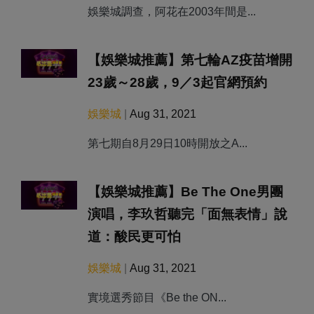
娛樂城調查，阿花在2003年間是...
【娛樂城推薦】第七輪AZ疫苗增開
23歲～28歲，9／3起官網預約
娛樂城
|
Aug 31, 2021
第七期自8月29日10時開放之A...
【娛樂城推薦】Be The One男團
演唱，李玖哲聽完「面無表情」說
道：酸民更可怕
娛樂城
|
Aug 31, 2021
實境選秀節目《Be the ON...