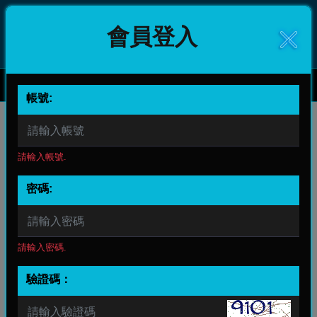
會員登入
申請優惠活動前，請先詳閱相關規則，並先完成綁定與驗證後，通
帳號:
請輸入帳號.
密碼:
請輸入密碼.
驗證碼：
2025娛樂城推薦排行榜｜現金版首選贏錢