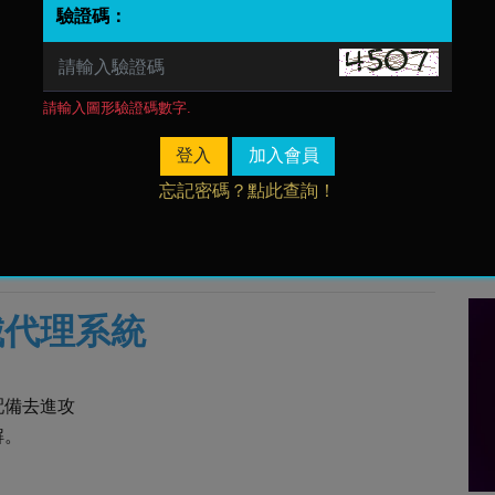
驗證碼：
2
請輸入圖形驗證碼數字.
詐
登入
加入會員
忘記密碼？點此查詢！
娛
近
城代理
系統
配備去進攻
解。