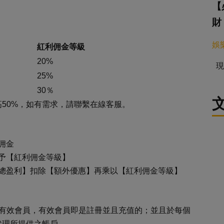
【
財
娛
紅利佣金等級
20%
現
25%
30％
50%，如有需求，請聯繫在線客服。
佣金
予【紅利佣金等級】
總盈利】扣除【額外優惠】再乘以【紅利佣金等級】
位有效會員，有效會員即是註冊並且充值的；並且於每個
代理所提供之帳戶。