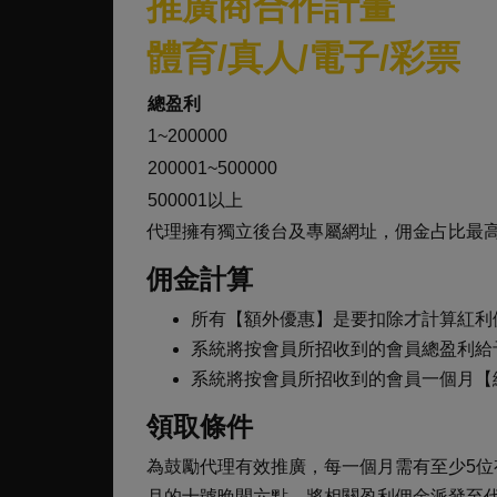
推廣商合作計畫
體育/真人/電子/彩票
總盈利
1~200000
200001~500000
500001以上
代理擁有獨立後台及專屬網址，佣金占比最高
佣金計算
所有【額外優惠】是要扣除才計算紅利
系統將按會員所招收到的會員總盈利給
系統將按會員所招收到的會員一個月【
領取條件
為鼓勵代理有效推廣，每一個月需有至少5
月的十號晚間六點，將相關盈利佣金派發至