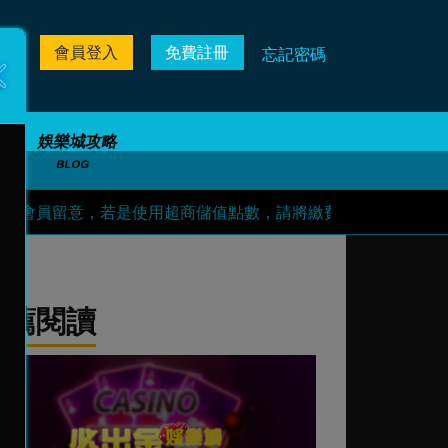
會員登入
免費註冊
忘記密碼
動
娛樂城攻略
BLOG
各會員留意，若是使用超商儲值點數，請將繳費證明收據保留，
推薦閱讀